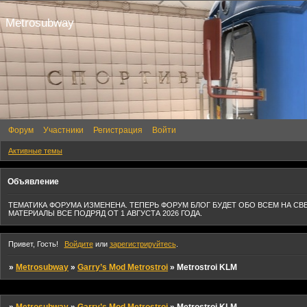
Metrosubway
Форум
Участники
Регистрация
Войти
Активные темы
Объявление
ТЕМАТИКА ФОРУМА ИЗМЕНЕНА. ТЕПЕРЬ ФОРУМ БЛОГ БУДЕТ ОБО ВСЕМ НА СВ
МАТЕРИАЛЫ ВСЕ ПОДРЯД ОТ 1 АВГУСТА 2026 ГОДА.
Привет, Гость!
Войдите
или
зарегистрируйтесь
.
»
Metrosubway
»
Garry’s Mod Metrostroi
»
Metrostroi KLM
»
Metrosubway
»
Garry’s Mod Metrostroi
»
Metrostroi KLM