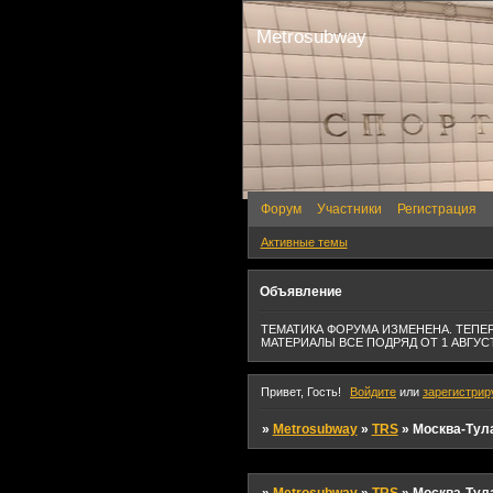
Metrosubway
Форум
Участники
Регистрация
Активные темы
Объявление
ТЕМАТИКА ФОРУМА ИЗМЕНЕНА. ТЕПЕР
МАТЕРИАЛЫ ВСЕ ПОДРЯД ОТ 1 АВГУСТ
Привет, Гость!
Войдите
или
зарегистрир
»
Metrosubway
»
TRS
»
Москва-Тул
»
Metrosubway
»
TRS
»
Москва-Тул